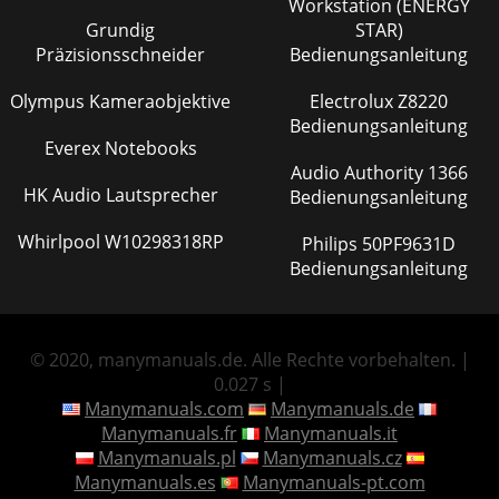
Workstation (ENERGY
Grundig
STAR)
Präzisionsschneider
Bedienungsanleitung
Olympus Kameraobjektive
Electrolux Z8220
Bedienungsanleitung
Everex Notebooks
Audio Authority 1366
HK Audio Lautsprecher
Bedienungsanleitung
Whirlpool W10298318RP
Philips 50PF9631D
Bedienungsanleitung
© 2020, manymanuals.de. Alle Rechte vorbehalten. |
0.027 s |
Manymanuals.com
Manymanuals.de
Manymanuals.fr
Manymanuals.it
Manymanuals.pl
Manymanuals.cz
Manymanuals.es
Manymanuals-pt.com